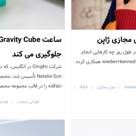
در طول روز چه کارهایی انجام
جلوگیری می کند
می‌دهد؟ خوب، شرکت IKEA ژاپن اخیراً با آژانس wieden+kennedy tokyo همکاری کرده
Natalie Sun تأسیس شد،
خلاقانه را در قالب مجموعه محص
wiede
مدل مجازی
IKEA
|
|
|
طراحی ساعت
طراح
|