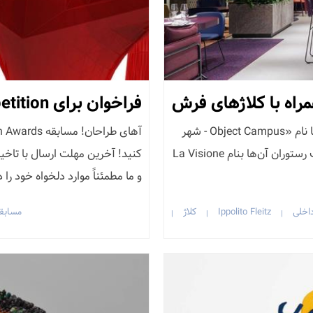
راه با کلاژهای فرش
فراخوان برای A ’Design Awards & Competition
در محل دفتر مرکزی تأمین کننده فرش Object Carpet، با نام «Object Campus - شهر
دیدگاه‌ها»، گروه Ippolito Fleitz طراحی داخلی و برندینگ رستوران آن‌ها بنام La Visione
و ما مطمئناً موارد دلخواه خود را در
اخلی
Ippolito Fleitz
کلاژ
مسابق
|
|
|