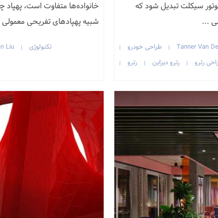
د موتور سیکلت تبدیل شود که
ی ...
شبیه پهپادهای تفریحی معمولی باش
Tanner Van De
طراحی خودرو
تکنولوژی
in Liu
|
|
|
احی رترو
رترو دیزاین
رترو
|
|
|