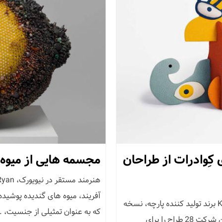
کِوادرات از طراحان
مجسمه هایی از میوه 
آفریند، میوه های گندیده پوشیده
در طول 3 روز طراحی در اوایل این ماه در کپنهاگ، Kvadrat برند تولید کننده پارچه، نسخه
که به‌ عنوان تمثیلی از جنسیت، ..
چهارم خود را از Kvadrat’s Design Projects ارائه داد. این شرکت 28 طراح را برای