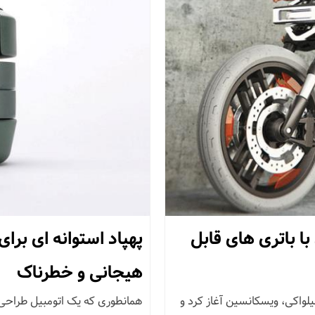
ا باتری های قابل
پهپاد استوانه ای برا
هیجانی و خطرناک
سون سفر پرماجرای خود را از سال 1903 در میلواکی، ویسکانسین آغاز کرد و
همانطوری که یک اتومبیل طراحی 