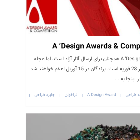
آهای طراحان! مسابقه A ’Design Awards همچنان برای ارسال آثار آزاد است، اما عجله
کنید! آخرین مهلت ارسال با تاخیر 28 فوریه است. برندگان در 15 آوریل اعلام خواهند شد
 اینجا به ...
ه طراحی
A Design Award
فراخوان
جایزه طراحی
|
|
|
|