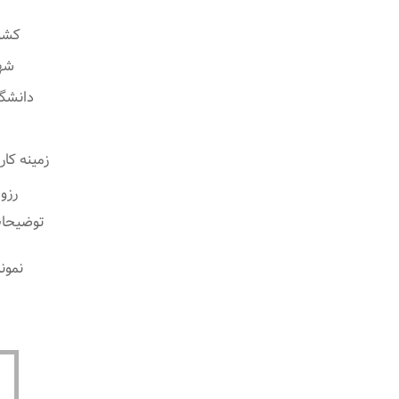
کشو
شه
دانشگ
زمینه کا
رزوم
توضیحا
نمون