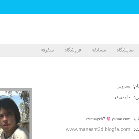
نمایشگاه
مسابقه
فروشگاه
متفرقه
ام:
سیروس
گی:
حامدی فر
یل:
cyresayeh7
yahoo.com
ت:
www.manesht3d.blogfa.com