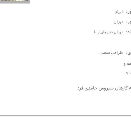
ر:
ايران
ر:
تهران
اه:
تهران ،هنرهای زیبا
ری:
طراحی صنعتی
ه و
ت:
ه کارهای سیروس حامدی فر: