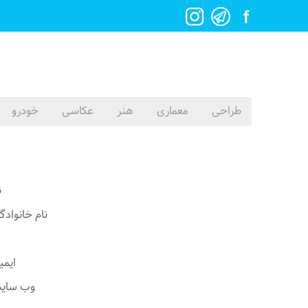
طراحی
معماری
هنر
عکاسی
خودرو
Cyress
ن
نام خانواد
ایم
وب سای