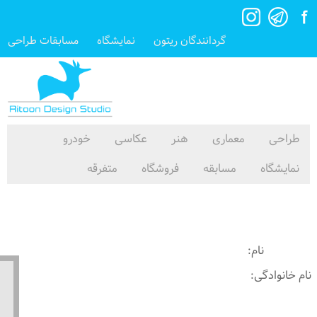
گردانندگان ریتون
نمایشگاه
مسابقات طراحی
طراحی
معماری
هنر
عکاسی
خودرو
نمایشگاه
مسابقه
فروشگاه
متفرقه
Sanazghaemmaghami
نام:
نام خانوادگی: