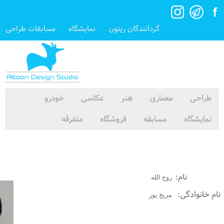
گردانندگان ریتون
نمایشگاه
مسابقات طراحی
طراحی
معماری
هنر
عکاسی
خودرو
نمایشگاه
مسابقه
فروشگاه
متفرقه
Roohollah
نام:
روح الله
نام خانوادگی:
مریخ پور