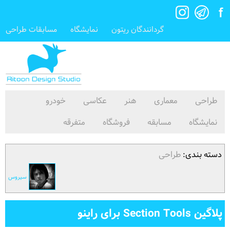
گردانندگان ریتون
نمایشگاه
مسابقات طراحی
طراحی
معماری
هنر
عکاسی
خودرو
نمایشگاه
مسابقه
فروشگاه
متفرقه
دسته بندی:
طراحی
سیروس
پلاگین Section Tools برای راینو