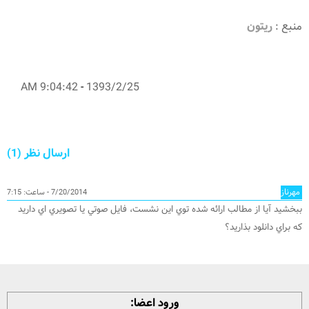
منبع :
ریتون
9:04:42 AM
-
1393/2/25
ارسال نظر (1)
مهرناز
7/20/2014 - ساعت: 7:15
ببخشيد آيا از مطالب ارائه شده توي اين نشست، فايل صوتي يا تصويري اي داريد
كه براي دانلود بذاريد؟
ورود اعضا: