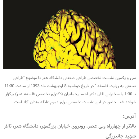
سی و یکمین نشست تخصصی طراحی صنعتی دانشگاه هنر با موضوع "
طراحی
صنعتی به روایت فلسفه "
در تاریخ دوشنبه 8 اردیبهشت ماه 1393 از ساعت 11:30
تا 1:30 با سخنرانی اقای دکتر احمد رحمانیان (دکترای تخصصی فلسفه هنر) برگزار
خواهد شد.
حضور در این نشست تخصصی برای عموم علاقه مندان آزاد است.
آدرس:
بالاتر از چهارراه ولی عصر، روبروی خیابان بزرگمهر، دانشگاه هنر، تالار
شهید جانبزرگی