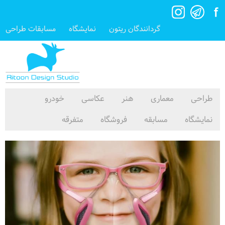
گردانندگان ریتون
نمایشگاه
مسابقات طراحی
طراحی
معماری
هنر
عکاسی
خودرو
نمایشگاه
مسابقه
فروشگاه
متفرقه