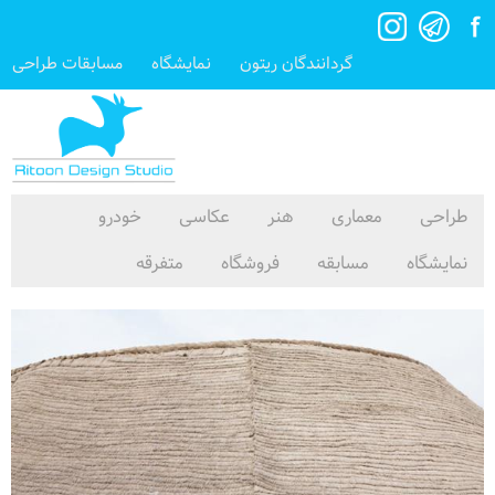
گردانندگان ریتون
نمایشگاه
مسابقات طراحی
طراحی
معماری
هنر
عکاسی
خودرو
نمایشگاه
مسابقه
فروشگاه
متفرقه