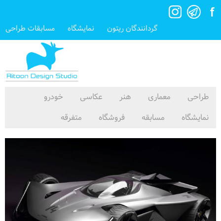
گردانندگان ریتون
نمایشگاه
مسابقات طراحی
طراحی
معماری
هنر
عکاسی
خودرو
نمایشگاه
مسابقه
فروشگاه
متفرقه