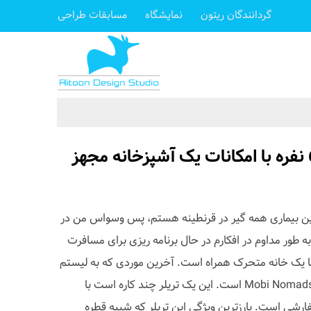
گردانندگان ریتون
نمایشگاه
مسابقات طراحی
این تریلر به یک کمپر 6 نفره با امکانات یک آشپزخانه مجهز
ن بیماری همه گیر در قرنطینه هستم، پس وسواس من در
 طور مداوم در افکارم در حال برنامه ریزی برای مسافرت
 یک خانه متحرک همراه است. آخرین موردی که به لیستم
اظافه کردم، Mobi X Camper اثر Mobi Nomads است. این یک تریلر چند کاره است با
ارشی است. بارزترین ویژگی این تریلر که شبیه قطره