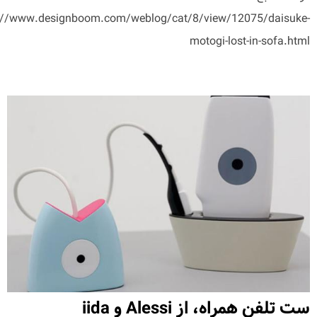
://www.designboom.com/weblog/cat/8/view/12075/daisuke-
motogi-lost-in-sofa.html
ست تلفن همراه، از Alessi و iida