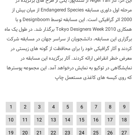
این اثر، کار Nigel Tan از سنگاپور، یکی از طرح های برگزیده در
مرحله اول داوری مسابقه Endangered Species از میان بیش از
2000 اثر گرافیکی است. این مسابقه توسط Designboom و با
همکاری Tokyo Designers Week 2010 برگذار شد. در طول یک ماه
برگزاری این مسابقه، دانشجویان از سراسر جهان در مسابقه شرکت
کردند و آثار گرافیکی خود را برای محافظت از گونه های زیستی در
معرض خطر انقراض ارائه کردند. آثار برگزیده این مسابقه در
نمایشگاهی در توکیو به نمایش درخواهد آمد. این مجموعه پوسترها
که روی کیسه های کاغذی مستعمل چاپ
1
2
3
4
5
6
7
8
9
10
11
12
13
14
15
16
17
18
19
20
21
22
23
24
25
26
27