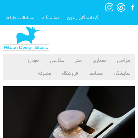
گردانندگان ریتون
نمایشگاه
مسابقات طراحی
طراحی
معماری
هنر
عکاسی
خودرو
نمایشگاه
مسابقه
فروشگاه
متفرقه