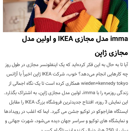
imma مدل مجازی IKEA و اولین مدل
مجازی ژاپن
آیا تا به حال به این فکر کرده‌اید که یک اینفلونسر مجازی در طول روز
چه کارهایی انجام می‌دهد؟ خوب، شرکت IKEA ژاپن اخیراً با آژانس
wieden+kennedy tokyo همکاری کرده است تا یک نگاه اجمالی از
زندگی روزمره را با imma، اولین مدل مجازی ژاپن، به اشتراک بگذارد.
این نمایش 3 روزه، افتتاح جدیدترین فروشگاه بزرگ IKEA را مقابل
ایستگاه هاراجوکو در توکیو جشن می گیرد. ایما که اغلب در رویدادها
و نمایشگاه های توکیو و سراسر جهان دیده می‌شود، شهرت جهانی و
بیش از 250 هزار دنبال کننده اینستاگرام کسب