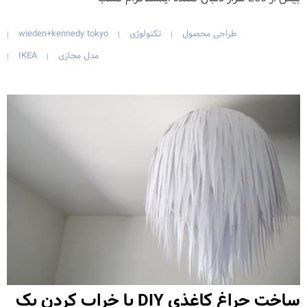
طراحی محصول
تکنولوژی
wieden+kennedy tokyo
|
|
|
مدل مجازی
IKEA
|
|
ساخت چراغ کاغذی DIY با خراب کردن یک