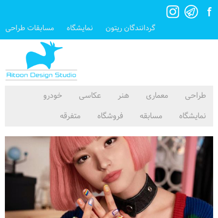
گردانندگان ریتون
نمایشگاه
مسابقات طراحی
طراحی
معماری
هنر
عکاسی
خودرو
نمایشگاه
مسابقه
فروشگاه
متفرقه