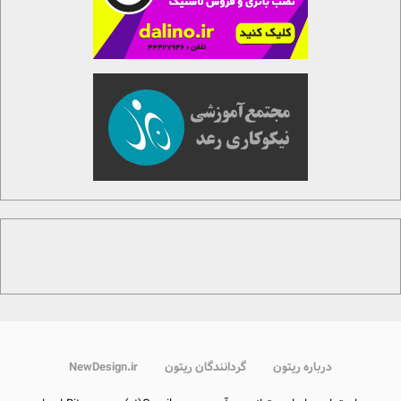
درباره ریتون
گردانندگان ریتون
NewDesign.ir