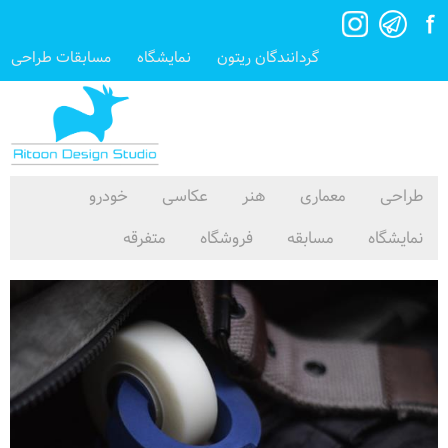
گردانندگان ریتون
نمایشگاه
مسابقات طراحی
طراحی
معماری
هنر
عکاسی
خودرو
نمایشگاه
مسابقه
فروشگاه
متفرقه