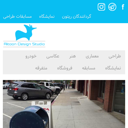
گردانندگان ریتون
نمایشگاه
مسابقات طراحی
طراحی
معماری
هنر
عکاسی
خودرو
نمایشگاه
مسابقه
فروشگاه
متفرقه