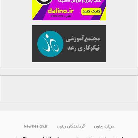
درباره ریتون
گردانندگان ریتون
NewDesign.ir