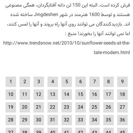
فرش کرده است. البته این 150 تن دانه آفتابگردان، همگی مصنوعی
هستند و توسط 1600 هنرمند در شهر Jingdeshen ساخته شده
اند. بازدیدکنندگان می توانند روی آنها راه بروند و آنها را لمس کنند،
اما نمی توانند آنها را بخورند! منبع :
http://www.trendsnow.net/2010/10/sunflower-seeds-at-the-
tate-modern.html
1
2
3
4
5
6
7
8
9
10
11
12
13
14
15
16
17
18
19
20
21
22
23
24
25
26
27
28
29
30
31
32
33
34
35
36
37
38
39
40
41
42
43
44
45