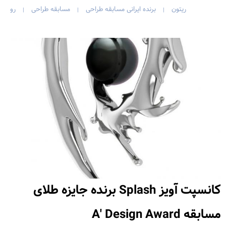
ریتون
برنده ایرانی مسابقه طراحی
مسابقه طراحی
رو
|
|
|
کانسپت آویز Splash برنده جایزه طلای
مسابقه A' Design Award