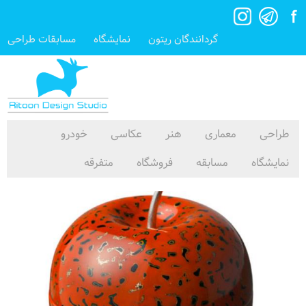
گردانندگان ریتون
نمایشگاه
مسابقات طراحی
طراحی
معماری
هنر
عکاسی
خودرو
نمایشگاه
مسابقه
فروشگاه
متفرقه