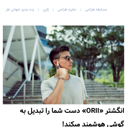
مسابقه طراحی
جایزه طراحی
ژاپن
رده بندی جهانی طر
|
|
|
انگشتر «ORII» دست شما را تبدیل به
گوشی هوشمند میکند!