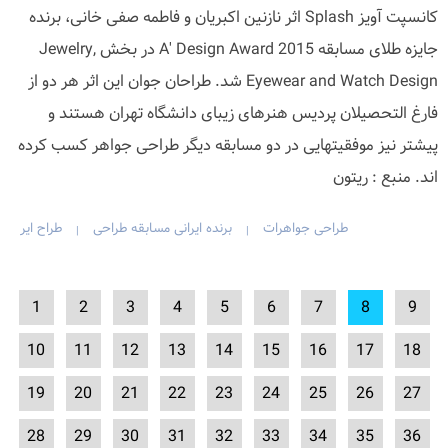
کانسپت آویز Splash اثر نازنین اکبریان و فاطمه صفی خانی، برنده
جایزه طلای مسابقه A' Design Award 2015 در بخش Jewelry,
Eyewear and Watch Design شد. طراحان جوان این اثر هر دو از
فارغ التحصیلان پردیس هنرهای زیبای دانشگاه تهران هستند و
پیشتر نیز موفقیتهایی در دو مسابقه دیگر طراحی جواهر کسب کرده
اند. منبع : ریتون
طراحی جواهرات
برنده ایرانی مسابقه طراحی
طراح ایر
|
|
1
2
3
4
5
6
7
8
9
10
11
12
13
14
15
16
17
18
19
20
21
22
23
24
25
26
27
28
29
30
31
32
33
34
35
36