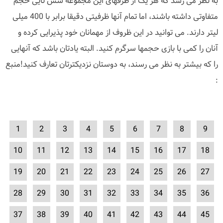
به نظر می رسد که هر یک از ظرفهای این مجموعه شش تایی حجم
متفاوتی داشته باشند، اما تمام آنها ظرفیتی دقیقا برابر با 400 میلی
لیتر دارند. می توانید در این ظروف از مهمانان خود پذیرایی کرده و
آنان را کمی با بازی حجمها سرگرم کنید. البته یادتان باشد که آنهایی
را که بیشتر به نظر می رسند، به دوستان نزدیکترتان تعارف کنید!منبع
:
1
2
3
4
5
6
7
8
9
10
11
12
13
14
15
16
17
18
19
20
21
22
23
24
25
26
27
28
29
30
31
32
33
34
35
36
37
38
39
40
41
42
43
44
45