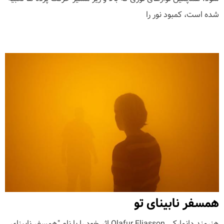
شده است، کمبود نور را
همسفر نابینای تو
هنرمند دانمارکی Olafur Eliasson اثر خود را با نام "همسفر نابینای