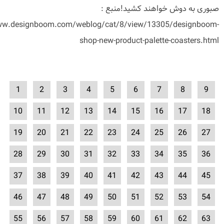
صبوری به دوش خواهند کشید!منبع :
ww.designboom.com/weblog/cat/8/view/13305/designboom-
shop-new-product-palette-coasters.html
1
2
3
4
5
6
7
8
9
10
11
12
13
14
15
16
17
18
19
20
21
22
23
24
25
26
27
28
29
30
31
32
33
34
35
36
37
38
39
40
41
42
43
44
45
46
47
48
49
50
51
52
53
54
55
56
57
58
59
60
61
62
63