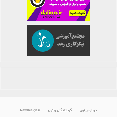
درباره ریتون
گردانندگان ریتون
NewDesign.ir