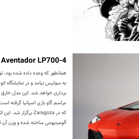
 Aventador LP700-4
برداری خواهد شد. این مدل خارق ا
که در Zaragoza برگز
آلومینیومی ساخته شده و وزن آن 1575 kg است. این موجود خشمگین، موتوری 12 سیلندری