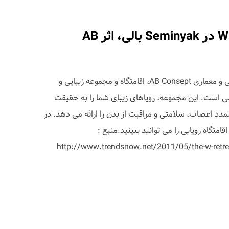
مرکز سلامتی و زیبایی W در Seminyak بالی، اثر AB
اثری فوق العاده از استودیوی طراحی و معماری AB Consept، اقامتگاه و مجموعه زیبایی و
 Seminyak جزیره بالی است. این مجموعه، رویاهای زیبای شما را به حقیقت
مدد اعصاب، سلامتی و مراقبت از بدن را ارائه می دهد. در
امتگاه رویایی را می توانید ببینید.منبع :
http://www.trendsnow.net/2011/05/the-w-retrea