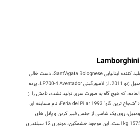
Lamborghini
همانطور که وعده داده شده بود، تولید کننده ایتالیایی Sant'Agata Bolognese، دست خالی
به سوئیس نیامد و در نمایشگاه اتومبیل ژنو 2011، از لامبورگینی LP700-4 Aventador، پرده
لعاده، که هیچ گاه به صورت سری تولید نشده، نامش را از
مراسم گاو بازی اسپانیا گرفته است: "شجاع ترین گاو" Feria del Pilar 1993، نام مسابقه ای
ار شد. این اتومبیل، روی یک شاسی از جنس فیبر کربن و پانل های