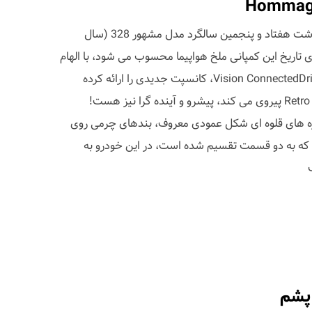
کمپانی مشهور BMW، برای گرمیداشت هفتاد و پنجمین سالگرد مدل مشهور 328 (سال
 های تاریخ این کمپانی ملخ هواپیما محسوب می شود، با الهام
از این مدل و همچنین کانسپت Vision ConnectedDrive، کانسپت جدیدی را ارائه کرده
است، که در عین حالی که از سبک Retro پیروی می کند، پیشرو و آینده گرا نیز هست!
ره های قلوه ای شکل عمودی معروف، بندهای چرمی روی
که به دو قسمت تقسیم شده است، در این خودرو به
 پشم