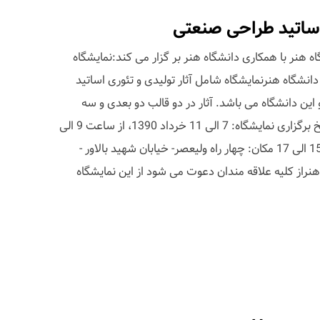
اساتید طراحی صنعتی
هنر با همکاری دانشگاه هنر بر گزار می کند:نمایشگاه
نشگاه هنرنمایشگاه شامل آثار تولیدی و تئوری اساتید
این دانشگاه می باشد. آثار در دو قالب دو بعدی و سه
بعدی به نمایش در خواهد آمد.تاریخ برگزاری نمایشگاه: 7 الی 11 خرداد 1390، از ساعت 9 الی
17افتتاحیه: شنبه 7/3/90ساعت 15 الی 17 مکان: چهار راه ولیعصر- خیابان شهید بالاور -
هنراز کلیه علاقه مندان دعوت می شود از این نمایشگاه