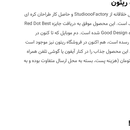
 ریتون
دم موبایل محصولی جذاب با طرحی خلاقانه از StudioooFactory و حاصل کار طراحان کره ای
Sangwoo Park و Jongwon Park است. این محصول موفق به دریافت جایزه Red Dot Best
of The Best در سال 2010 و جایزه Good Design شده است. دم موبایل که تا کنون در
سده است، هم اکنون در فروشگاه ریتون نیز موجود است
د این محصول جذاب را در کنار آیفون یا گوشی تلفن همراه
د داشته باشند. قیمت: 20000 تومان (هزینه پست، بسته به محل ارسال متفاوت بوده و به