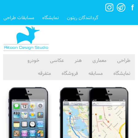
گردانندگان ریتون
نمایشگاه
مسابقات طراحی
طراحی
معماری
هنر
عکاسی
خودرو
نمایشگاه
مسابقه
فروشگاه
متفرقه