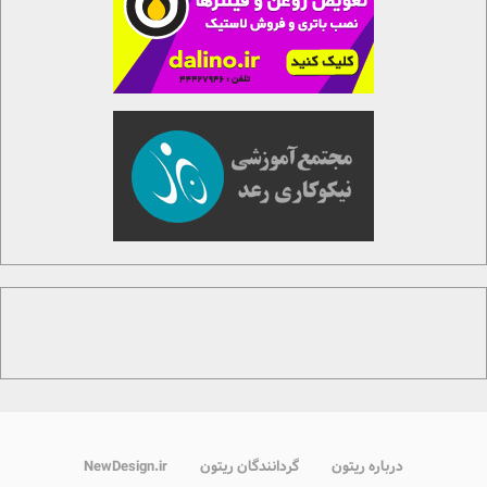
درباره ریتون
گردانندگان ریتون
NewDesign.ir