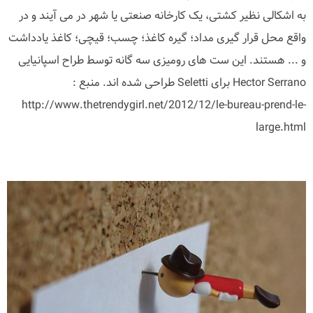
به اشکالی نظیر کشتی، یک کارخانه صنعتی یا شهر در می آیند و در
واقع محل قرار گیری مداد؛ گیره کاغذ؛ چسب؛ قیچی؛ کاغذ یادداشت
و ... هستند. این ست های رومیزی سه گانه توسط طراح اسپانیایی
Hector Serrano برای Seletti طراحی شده اند. منبع :
http://www.thetrendygirl.net/2012/12/le-bureau-prend-le-
large.html