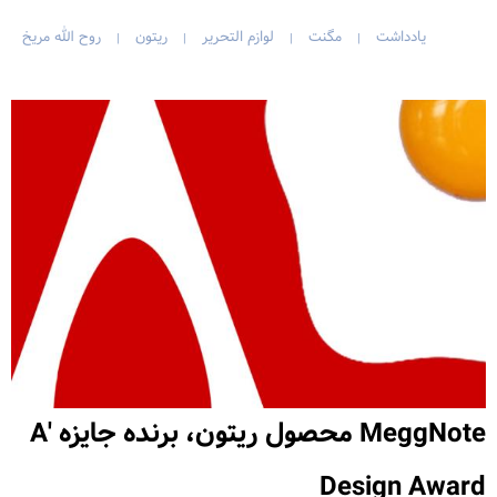
یادداشت
مگنت
لوازم التحریر
ریتون
روح الله مریخ
|
|
|
|
MeggNote محصول ریتون، برنده جایزه A'
Design Award