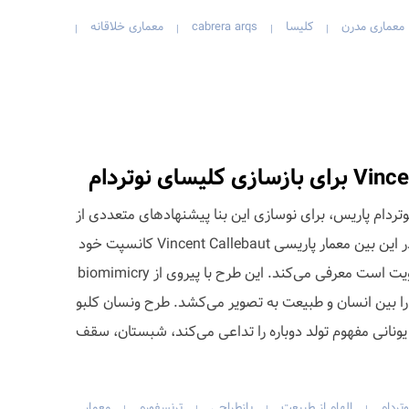
معماری مدرن
کلیسا
cabrera arqs
معماری خلاقانه
|
|
|
|
دام پاریس، برای نوسازی این بنا پیشنهادهای متعددی از
طرف معماران و طراحان ارائه شد. در این بین معمار پاریسی Vincent Callebaut کانسپت خود
را که دربرگیرنده‌ی علم، هنر و معنویت است معرفی می‌کند. این طرح با پیروی از biomimicry
 را بین انسان و طبیعت به تصویر می‌کشد. طرح ونسان کلبو
pali» که در زبان یونانی مفهوم تولد دوباره را تداعی می‌کند، شبستان، سقف
وتردام
الهام از طبیعت
بازطراحی
ترنسفورم
معمار