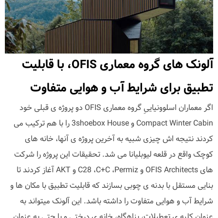
آلونک های گروه معماری OFIS، با قابلیت
تطبیق برای شرایط آب و هوایی متفاوت
اگر معماران اسلوونیاییِ گروه معماری OFIS دو پروژه ی قبلی خود
Compact Winter Cabin و 3shoebox House را با هم ترکیب می
کردند نتیجه اش چیزی شبیه به آخرین پروژه ی آنها، خانه های
کوچک واقع در قلعه لیوبلیانا می شد. تحقیقات این پروژه را شرکت
های OFIS Architects و C28 ،C+C ،Permiz و AKT آغاز کردند تا
بنایی مستقل با بدنه ی چوبی بسازند که قابلیت تطبیق با مکان ها و
شرایط آب و هوایی متفاوت را داشته باشد. این آلونک میتواند به
عنوان کلبه ی تعطیلات، پناهگاه، خانه ی درختی و یا حتی به عنوان