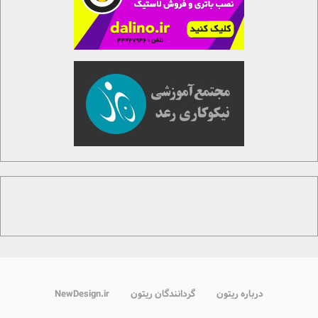
درباره ریتون
گردانندگان ریتون
NewDesign.ir