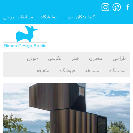
گردانندگان ریتون
نمایشگاه
مسابقات طراحی
طراحی
معماری
هنر
عکاسی
خودرو
نمایشگاه
مسابقه
فروشگاه
متفرقه