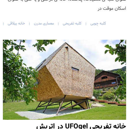
اسکان موقت در
کلبه چوبی
کلبه تفریحی
معماری مدرن
خانه ییلاقی
|
|
|
|
خانه تفریحی UFOgel در اتریش