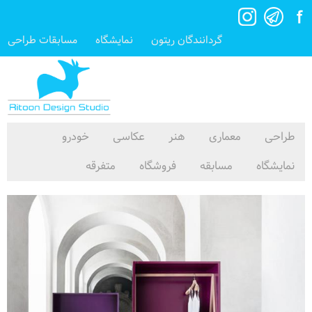
گردانندگان ریتون
نمایشگاه
مسابقات طراحی
طراحی
معماری
هنر
عکاسی
خودرو
نمایشگاه
مسابقه
فروشگاه
متفرقه