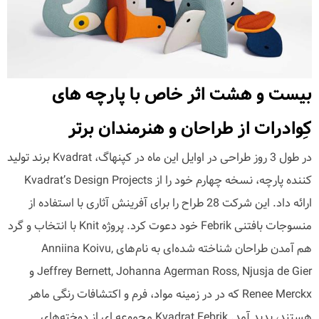
بیست و هشت اثر خاص با پارچه های
کِوادرات از طراحان و هنرمندان برتر
در طول 3 روز طراحی در اوایل این ماه در کپنهاگ، Kvadrat برند تولید
کننده پارچه، نسخه چهارم خود را از Kvadrat’s Design Projects
ارائه داد. این شرکت 28 طراح را برای آفرینش آثاری با استفاده از
منسوجات بافتنی Febrik خود دعوت کرد. پروژه Knit با انتخاب و گرد
هم آمدن طراحان شناخته شده‌ای به نام‌های Anniina Koivu,
Jeffrey Bernett, Johanna Agerman Ross, Njusja de Gier و
Renee Merckx که در در زمینه مواد، فرم و اکتشافات رنگی ماهر
هستند، پدید آمد. Kvadrat Febrik مجموعه ای از دوخته‌های