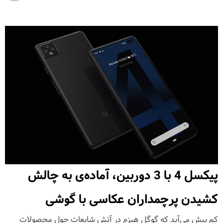
پیکسل 4 با 3 دوربین، آماده‌ی به چالش
کشیدن پرچمداران عکاسی با گوشی
کم پیش می‌آید که گوگل هیزم در آتش شایعات حول محصولات