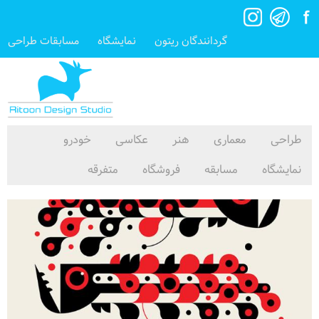
گردانندگان ریتون
نمایشگاه
مسابقات طراحی
طراحی
معماری
هنر
عکاسی
خودرو
نمایشگاه
مسابقه
فروشگاه
متفرقه