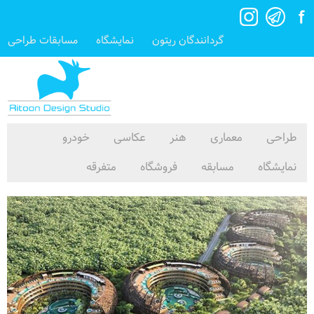
گردانندگان ریتون
نمایشگاه
مسابقات طراحی
طراحی
معماری
هنر
عکاسی
خودرو
نمایشگاه
مسابقه
فروشگاه
متفرقه