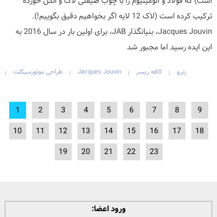
است) که فولاد و آلومینیوم را با چوب صیقلی لاک و الکل خورده
ترکیب کرده است (لاک 12 لایه اگر بخواهیم دقیق بگوییم!).
Jacques Jouvin، بنیانگذار JAB، برای اولین بار در سال 2016 به
این ایده رسید اما مجبور شد
رترو
کافه ریسر
Jacques Jouvin
طراحی موتورسیکلت
|
|
|
|
1
2
3
4
5
6
7
8
9
10
11
12
13
14
15
16
17
18
19
20
21
22
23
ورود اعضا: