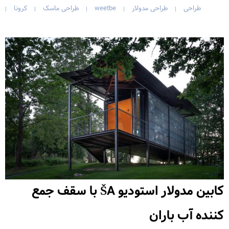
طراحی
طراحی مدولار
weetbe
طراحی ماسک
کرونا
|
|
|
|
|
کابین مدولار استودیو ŠA با سقف جمع
کننده آب باران