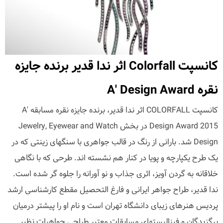
کانسپت Colorfall اثر ندا قدیر برنده جایزه
نقره A' Design Award
کانسپت COLORFALL اثر ندا قدیر، برنده جایزه نقره مسابقه A'
Design Award 2015 در بخش Jewelry, Eyewear and Watch
Design شد. بارانی از رنگ در قالب جواهری با سنگهای زینتی که در
یک طرح یکپارچه و پویا در کنار هم نشسته اند. طرحی که با نگاهی
خلاقانه به گردن آویز، اثری جذاب و نو آورانه را جلوه گر شده است.
ندا قدیر، طراح جواهر ایرانی و فارغ التحصیل مقطع کارشناسی ارشد
پردیس هنرهای زیبای دانشگاه تهران است و نام او را پیشتر درمیان
برگزیدگان و فینالیستهای مسابقات معتبر طراحی جواهرات نظیر