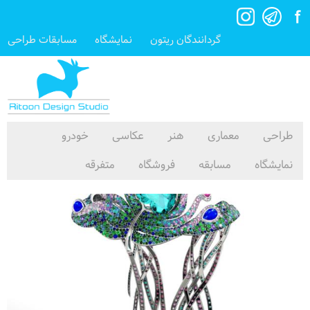
گردانندگان ریتون
نمایشگاه
مسابقات طراحی
طراحی
معماری
هنر
عکاسی
خودرو
نمایشگاه
مسابقه
فروشگاه
متفرقه