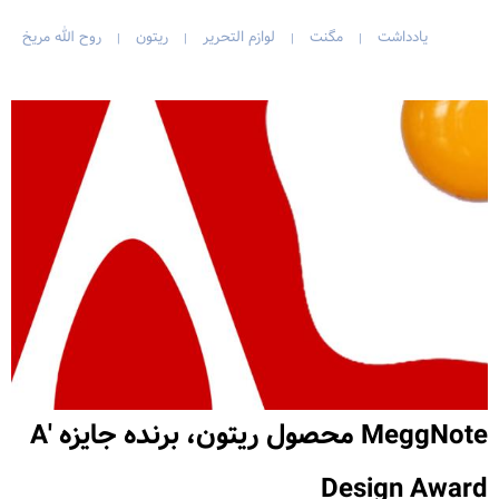
یادداشت
مگنت
لوازم التحریر
ریتون
روح الله مریخ
|
|
|
|
MeggNote محصول ریتون، برنده جایزه A'
Design Award