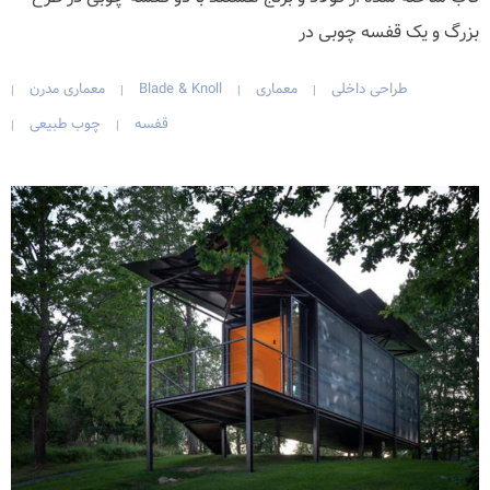
بزرگ و یک قفسه چوبی در
طراحی داخلی
معماری
Blade & Knoll
معماری مدرن
|
|
|
|
قفسه
چوب طبیعی
|
|