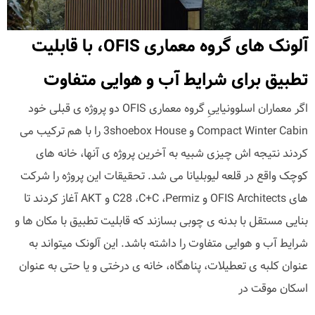
آلونک های گروه معماری OFIS، با قابلیت
تطبیق برای شرایط آب و هوایی متفاوت
اگر معماران اسلوونیاییِ گروه معماری OFIS دو پروژه ی قبلی خود
Compact Winter Cabin و 3shoebox House را با هم ترکیب می
کردند نتیجه اش چیزی شبیه به آخرین پروژه ی آنها، خانه های
کوچک واقع در قلعه لیوبلیانا می شد. تحقیقات این پروژه را شرکت
های OFIS Architects و C28 ،C+C ،Permiz و AKT آغاز کردند تا
بنایی مستقل با بدنه ی چوبی بسازند که قابلیت تطبیق با مکان ها و
شرایط آب و هوایی متفاوت را داشته باشد. این آلونک میتواند به
عنوان کلبه ی تعطیلات، پناهگاه، خانه ی درختی و یا حتی به عنوان
اسکان موقت در