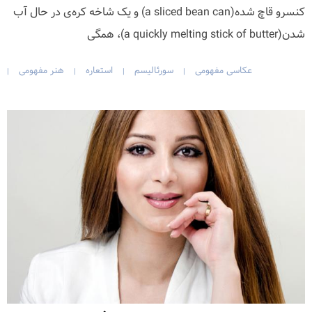
کنسرو قاچ شده(a sliced bean can) و یک شاخه کره‌ی در حال آب
شدن(a quickly melting stick of butter)، همگی
عکاسی مفهومی
سورئالیسم
استعاره
هنر مفهومی
|
|
|
|