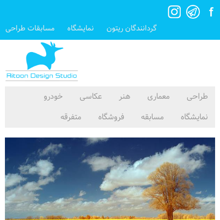
گردانندگان ریتون
نمایشگاه
مسابقات طراحی
طراحی
معماری
هنر
عکاسی
خودرو
نمایشگاه
مسابقه
فروشگاه
متفرقه