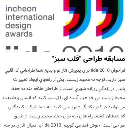
مسابقه طراحی "قلب سبز"
فراخوان iida 2010 براي پذيرش آثار نو و بديع شما طراحاني که قلبي
سبز داريد. توجه به محيط زيست، يکي از راههاي ايجاد تغييرات
پايدار در زندگي روزانه شهري است. از طراحان علاقه مند به حفظ
محيط زيست مي خواهيم آينده اي را ترسيم کنند که انسان و طبيعت
مي توانند در کنار يکديگر همزيستي کنند. به شما شرکت کنندگاني
که هدفتان کشف راه هاي تازه براي حفظ محيط زيست از طريق
طراحي است، خوش آمد مي گوييم. iida 2010 به دنبال آثاري در سه