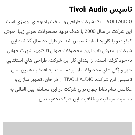
تاسيس Tivoli Audio
TIVOLI AUDIO يک شرکت طراحي و ساخت راديوهاي روميزي است.
اين شرکت در سال 2000 با هدف توليد محصولات صوتي زيبا، خوش
کيفيت و با کاربرد آسان تاسيس شد. در طول ده سال گذشته اين
شرکت با معرفي ناب ترين محصولات صوتي تا کنون، شهرت جهاني
به خود گرفته است. از ابتداي کار اين شرکت، طراحي هاي استثنايي
جزو ويژگي هاي محصولات آن بوده است. به افتخار دهمين سال
تاسيس اين شرکت، TIVOLI AUDIO از طراحان، تصوير سازان و
عکاسان تمام نقاط جهان براي شرکت در اين مسابقه بين المللي به
مناسبت موفقيت و خلاقيت اين شرکت دعوت مي