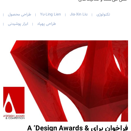
تکنولوژی
Jia-Xin Liu
Yu-Ling Lien
طراحی محصول
|
|
|
|
طراحی پهپاد
ابزار پوشیدنی
|
|
فراخوان برای A ’Design Awards &