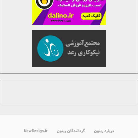
درباره ریتون
گردانندگان ریتون
NewDesign.ir