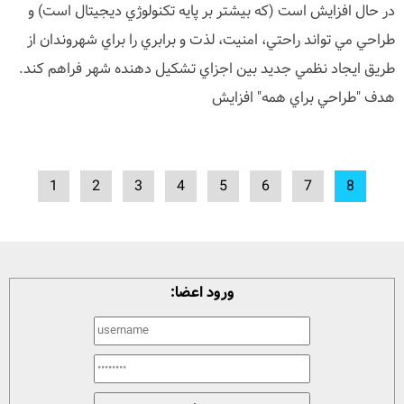
در حال افزايش است (که بيشتر بر پايه تکنولوژي ديجيتال است) و
طراحي مي تواند راحتي، امنيت، لذت و برابري را براي شهروندان از
طريق ايجاد نظمي جديد بين اجزاي تشکيل دهنده شهر فراهم کند.
هدف "طراحي براي همه" افزايش
1
2
3
4
5
6
7
8
ورود اعضا: