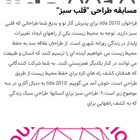
مسابقه طراحی "قلب سبز"
فراخوان iida 2010 براي پذيرش آثار نو و بديع شما طراحاني که قلبي
سبز داريد. توجه به محيط زيست، يکي از راههاي ايجاد تغييرات
پايدار در زندگي روزانه شهري است. از طراحان علاقه مند به حفظ
محيط زيست مي خواهيم آينده اي را ترسيم کنند که انسان و طبيعت
مي توانند در کنار يکديگر همزيستي کنند. به شما شرکت کنندگاني
که هدفتان کشف راه هاي تازه براي حفظ محيط زيست از طريق
طراحي است، خوش آمد مي گوييم. iida 2010 به دنبال آثاري در سه
موضوع زير است:1- طراحي سبز براي انسانها- طراحي سبک زندگي
که به کشف راههايي براي