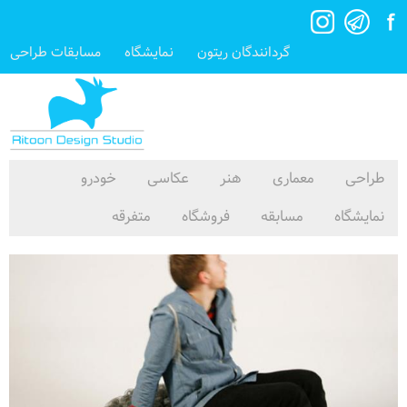
گردانندگان ریتون
نمایشگاه
مسابقات طراحی
طراحی
معماری
هنر
عکاسی
خودرو
نمایشگاه
مسابقه
فروشگاه
متفرقه