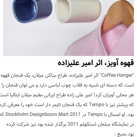
قهوه آویز، اثر امیر علیزاده
"Coffee Hanger" اثر امیر علیزاده، طراح ساکن میلان، یک فنجان قهوه
است که دسته ای شبیه به قلاب چوب لباسی دارد و می توان فنجان را ا
هر محلی آویزان کرد! امیر علی زاده طراح ایرانی مقیم میلان ایتالیا است
که پیشتر نیز با Tempo که یک فنجان تایمر دار است خود را معرفی کرد
بود. او امسال با Tempo در holm Designboom Mart 2011
در نمایشگاه مبلمان استکهلم 2011 برگذار شده بود نیز شرکت کرده
بود.منبع :