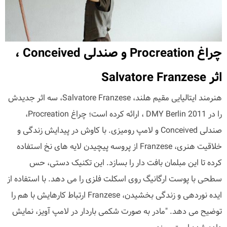
چراغ Procreation و صندلی Conceived ،
اثر Salvatore Franzese
هنرمند ایتالیایی مقیم هلند، Salvatore Franzese، سه اثر جدیدش
را در DMY Berlin 2011 ، ارائه کرده است؛ چراغ Procreation،
صندلی Conceived و لامپ رومیزی. با کاوش در پیدایش زندگی و
خلاقیت هنری، Franzese از پروسه پیچیدن لایه های نخ استفاده
کرده تا این مبلمان بافت دار را بسازد. این تکنیک دستی، حس
سطحی با پوست ارگانیگ روی اسکلت فلزی را می دهد. با استفاده از
ایده نوردهی و زندگی بخشیدن، Franzese ارتباط کارهایش با هم را
توضیح می دهد. "مادر به صورت شکمی باردار در لامپ آویز، نمایش