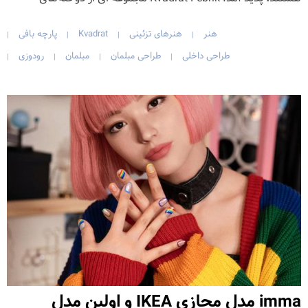
هنر
هنرهای تزئینی
Kvadrat
پارچه بافی
|
|
|
|
طراحی داخلی
طراحی مبلمان
مبلمان
رودوزی
|
|
|
|
imma مدل مجازی IKEA و اولین مدل