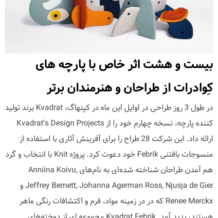
بیست و هشت اثر خاص با پارچه های
کِوادرات از طراحان و هنرمندان برتر
در طول 3 روز طراحی در اوایل این ماه در کپنهاگ، Kvadrat برند تولید
کننده پارچه، نسخه چهارم خود را از Kvadrat’s Design Projects
ارائه داد. این شرکت 28 طراح را برای آفرینش آثاری با استفاده از
منسوجات بافتنی Febrik خود دعوت کرد. پروژه Knit با انتخاب و گرد
هم آمدن طراحان شناخته شده‌ای به نام‌های Anniina Koivu,
Jeffrey Bernett, Johanna Agerman Ross, Njusja de Gier و
Renee Merckx که در در زمینه مواد، فرم و اکتشافات رنگی ماهر
هستند، پدید آمد. Kvadrat Febrik مجموعه ای از دوخته‌های