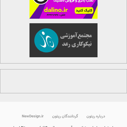
درباره ریتون
گردانندگان ریتون
NewDesign.ir