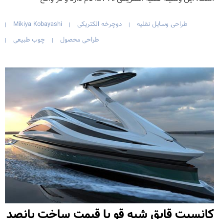
طراحی وسایل نقلیه
دوچرخه الکتریکی
Mikiya Kobayashi
|
|
|
طراحی محصول
چوب طبیعی
|
|
کانسپت قایق شبه قو با قیمت ساخت پانصد