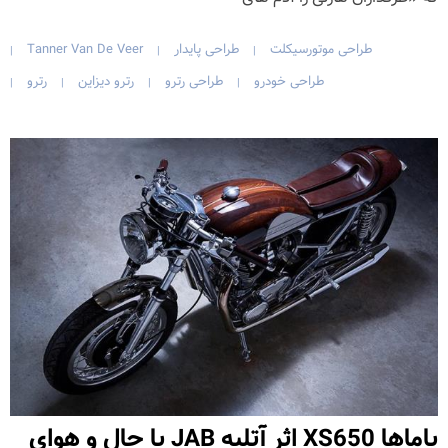
طراحی موتورسیکلت
طراحی پایدار
Tanner Van De Veer
|
|
|
طراحی خودرو
طراحی رترو
رترو دیزاین
رترو
|
|
|
|
یاماها XS650 اثر آتلیه JAB با حال و هوای