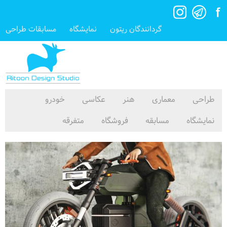
گردانندگان ریتون
نمایشگاه
مسابقات طراحی
طراحی
معماری
هنر
عکاسی
خودرو
نمایشگاه
مسابقه
فروشگاه
متفرقه