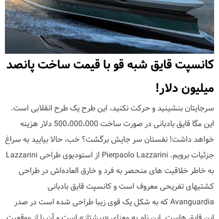
کانسپت قایق شبه قو با قیمت ساخت پانصد
میلیون دلار!
سرجایتان بنشینید و حرکت نکنید، این طرح یک طرح انقلابی است.
این مگا قایق بادبانی در صورت ساخت 500،000،000 دلار هزینه
خواهد داشت! نفستان سر جایش برگشت؟ خب، حالا بیایید به سراغ
جزئیات برویم. Pierpaolo Lazzarini از استودیوی طراحی Lazzarini
به خاطر خلاقیت های منحصر به فرد و خارق العاده‌اش در طراحی
کشتیهای تفریحی معروف است و کانسپت قایق بادبانی
Avanguardia که به شکل یک قوی زیبا طراحی شده است در صدر
این قایق هاست. این نام به معنای «پیشتاز» است و آن را از موقعیت