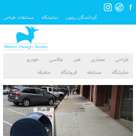
گردانندگان ریتون
نمایشگاه
مسابقات طراحی
طراحی
معماری
هنر
عکاسی
خودرو
نمایشگاه
مسابقه
فروشگاه
متفرقه