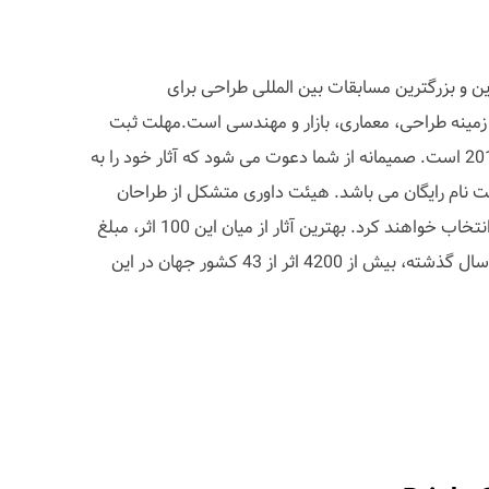
کی از مهم ترین و بزرگترین مسابقات بین المللی طراحی برای
مینه طراحی، معماری، بازار و مهندسی است.مهلت ثبت
نام، تا تاریخ 15 نوامبر (24 آبان) 2010 است. صمیمانه از شما دعوت می شود که آثار خود را به
 نام رایگان می باشد. هیئت داوری متشکل از طراحان
مشهور بین المللی، 100 اثر برتر را انتخاب خواهند کرد. بهترین آثار از میان این 100 اثر، مبلغ
30 هزار یورو دریافت خواهند کرد. سال گذشته، بیش از 4200 اثر از 43 کشور جهان در این