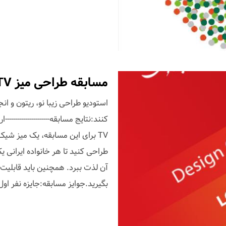
مسابقه طراحی میز LCD & LED TV
استودیو طراحی زیبا نو، ریتون و ا
طراحی کنید تا هر خانواده ایرانی ی
آن لذت ببرد. همچنین باید قابلیت تو
بگیرید.جوایز مسابقه:جایزه نفر اول: 1،000،000 تومانجایزه نفر د