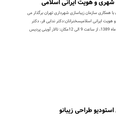
هری و هویت ایرانی اسلامی
با همکاری سازمان زیباسازی شهرداری تهران برگذار می
ویت ایرانی اسلامیسخنرانان:دکتر ندایی فر، دکتر
مرتضاییزمان: چهارشنبه، 27 بهمن ماه 1389، از ساعت 9 الی 12مکان: تالار آوینی پردیس
ستودیو طراحی زیبانو