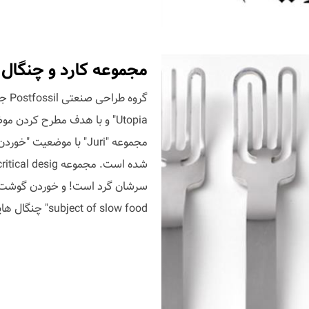
مجموعه کارد و چنگال انتقادی "5"، 
Utopia" و با هدف مطرح کردن 
مجموعه "Juri" با موضع
subject of slow food" چنگال هایی است که در اندازه های کوچک