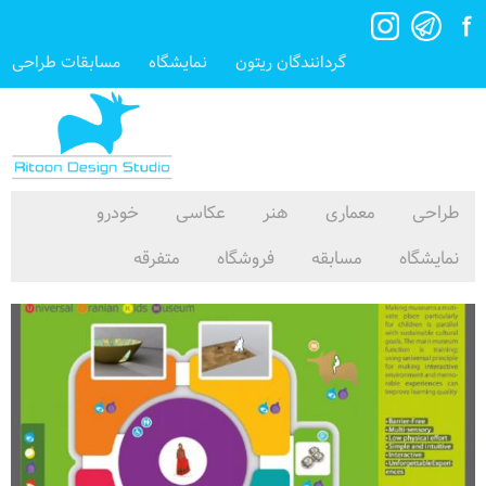
گردانندگان ریتون
نمایشگاه
مسابقات طراحی
طراحی
معماری
هنر
عکاسی
خودرو
نمایشگاه
مسابقه
فروشگاه
متفرقه