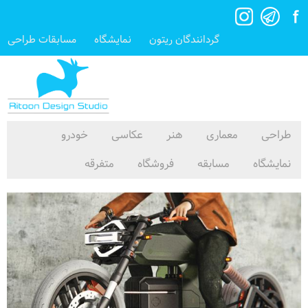
گردانندگان ریتون
نمایشگاه
مسابقات طراحی
طراحی
معماری
هنر
عکاسی
خودرو
نمایشگاه
مسابقه
فروشگاه
متفرقه