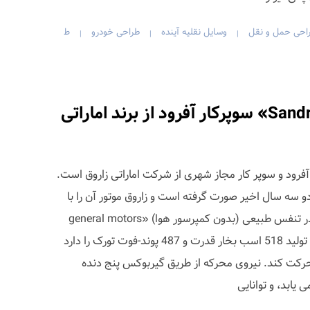
احی حمل و نقل
وسایل نقلیه آینده
طراحی خودرو
ط
|
|
|
خودرو «Sandracer 500GT» سوپرکار آفرود از برند اماراتی
S» یک خودرو آفرود و سوپر کار مجاز شهری از شرکت اماراتی زاروق است.
Sandracer 500G» در دو سه سال اخیر صورت گرفته است و زاروق موتور آن را با
موتور 6.2 لیتری خورجینی 8 سیلندر تنفس طبیعی (بدون کمپرسور هوا) «general motors
‘LT1» ارتقاع داده است که توانایی تولید 518 اسب بخار قدرت و 487 پوند-فوت تورک را دارد
حرکت کند. نیروی محرکه از طریق گیربوکس پنج دنده
یابد، و توانایی