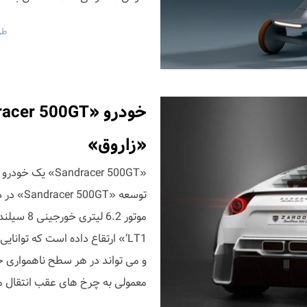
طر
«زاروق»
«andracer 500GT
توسعه «T
و می تواند در هر سطح ناهمواری 
معمولی به چرخ های عقب انتقال می 