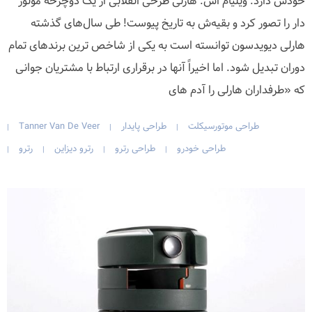
خودش دارد. ویلیام اس. هارلی طرحی انقلابی از یک دوچرخه موتور
دار را تصور کرد و بقیه‌ش به تاریخ پیوست! طی سال‌های گذشته
هارلی دیویدسون توانسته است به یکی از شاخص ترین برند‌های تمام
دوران تبدیل شود. اما اخیراً آنها در برقراری ارتباط با مشتریان جوانی
که «طرفداران هارلی را آدم های
طراحی موتورسیکلت
طراحی پایدار
Tanner Van De Veer
|
|
|
طراحی خودرو
طراحی رترو
رترو دیزاین
رترو
|
|
|
|