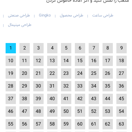
مکعب را لمس کنید و اگر آماده خاموش کردن
طراحی ساعت
طراحی محصول
Gingko
طراحی صنعتی
|
|
|
|
طراحی مینیمال
|
1
2
3
4
5
6
7
8
9
10
11
12
13
14
15
16
17
18
19
20
21
22
23
24
25
26
27
28
29
30
31
32
33
34
35
36
37
38
39
40
41
42
43
44
45
46
47
48
49
50
51
52
53
54
55
56
57
58
59
60
61
62
63