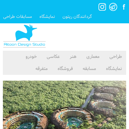
گردانندگان ریتون
نمایشگاه
مسابقات طراحی
طراحی
معماری
هنر
عکاسی
خودرو
نمایشگاه
مسابقه
فروشگاه
متفرقه